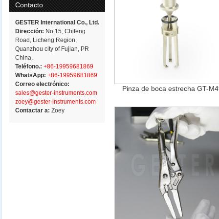
Contacto
GESTER International Co., Ltd.
Dirección:
No.15, Chifeng
Road, Licheng Region,
Quanzhou city of Fujian, PR
China.
Teléfono.:
+86-19959681869
WhatsApp:
+86-19959681869
Correo electrónico:
Pinza de boca estrecha GT-M
sales@gester-instruments.com
zoey@gester-instruments.com
Contactar a:
Zoey