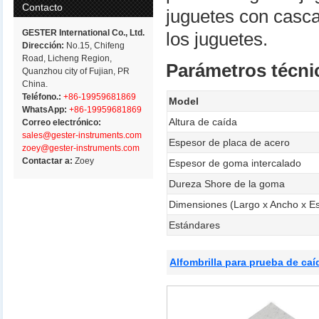
Contacto
juguetes con cascab
GESTER International Co., Ltd.
los juguetes.
Dirección:
No.15, Chifeng
Road, Licheng Region,
Parámetros técni
Quanzhou city of Fujian, PR
China.
Teléfono.:
+86-19959681869
Model
WhatsApp:
+86-19959681869
Altura de caída
Correo electrónico:
sales@gester-instruments.com
Espesor de placa de acero
zoey@gester-instruments.com
Contactar a:
Zoey
Espesor de goma intercalado
Dureza Shore de la goma
Dimensiones (Largo x Ancho x E
Estándares
Alfombrilla para prueba de c