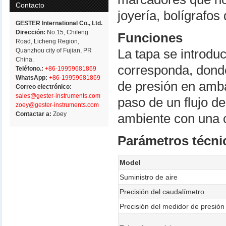
Contacto
joyería, bolígrafos
GESTER International Co., Ltd.
Dirección:
No.15, Chifeng
Funciones
Road, Licheng Region,
Quanzhou city of Fujian, PR
La tapa se introdu
China.
corresponda, donde 
Teléfono.:
+86-19959681869
WhatsApp:
+86-19959681869
de presión en amba
Correo electrónico:
sales@gester-instruments.com
paso de un flujo d
zoey@gester-instruments.com
Contactar a:
Zoey
ambiente con una c
Parámetros técni
Model
Suministro de aire
Precisión del caudalímetro
Precisión del medidor de presión