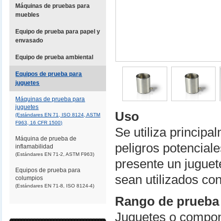
Máquinas de pruebas para
muebles
Equipo de prueba para papel y
envasado
Equipo de prueba ambiental
Equipos de prueba para
juguetes
Máquinas de prueba para
juguetes
Uso
(Estándares EN 71, ISO 8124, ASTM
F963, 16 CFR 1500)
Se utiliza principa
Máquina de prueba de
peligros potenciale
inflamabilidad
(Estándares EN 71-2, ASTM F963)
presente un juguet
Equipos de prueba para
sean utilizados co
columpios
(Estándares EN 71-8, ISO 8124-4)
Rango de prueba
Juguetes o compon