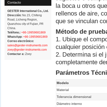
Contacto
la boca u otros qu
GESTER International Co., Ltd.
rellenos de aire, 
Dirección:
No.15, Chifeng
que se vinculan co
Road, Licheng Region,
Quanzhou city of Fujian, PR
China.
Método de prueb
Teléfono.:
+86-19959681869
WhatsApp:
+86-19959681869
1. Ubique el compo
Correo electrónico:
cualquier posición 
sales@gester-instruments.com
zoey@gester-instruments.com
2. Determina si el
Contactar a:
Zoey
completamente dent
Parámetros Técn
Modelo
Material
Tolerancia dimensional
Diámetro interno