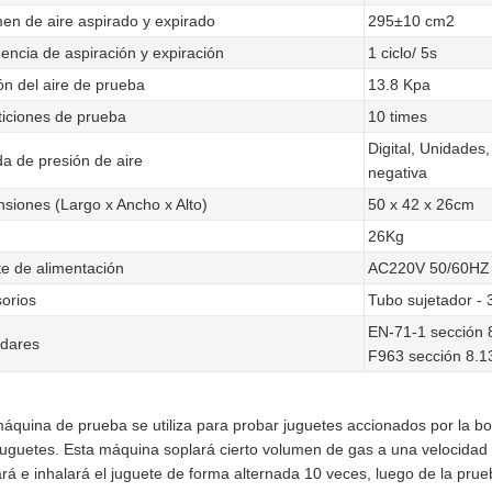
en de aire aspirado y expirado
295±10 cm2
encia de aspiración y expiración
1 ciclo/ 5s
ón del aire de prueba
13.8 Kpa
iciones de prueba
10 times
Digital, Unidades,
a de presión de aire
negativa
siones (Largo x Ancho x Alto)
50 x 42 x 26cm
26Kg
e de alimentación
AC220V 50/60HZ
orios
Tubo sujetador - 
EN-71-1 sección 
dares
F963 sección 8.1
áquina de prueba se utiliza para probar juguetes accionados por la bo
juguetes. Esta máquina soplará cierto volumen de gas a una velocidad 
rá e inhalará el juguete de forma alternada 10 veces, luego de la pru