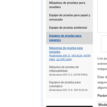
Máquinas de pruebas para
muebles
Equipo de prueba para papel y
envasado
Equipo de prueba ambiental
Equipos de prueba para
juguetes
Máquinas de prueba para
juguetes
(Estándares EN 71, ISO 8124, ASTM
Los ju
F963, 16 CFR 1500)
extre
Máquina de prueba de
máquin
inflamabilidad
(Estándares EN 71-2, ASTM F963)
Este d
segund
Equipos de prueba para
columpios
alguna
(Estándares EN 71-8, ISO 8124-4)
Parám
Mode