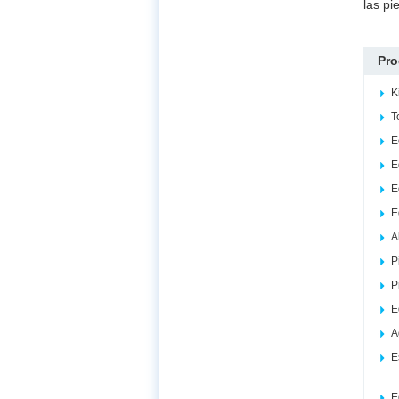
las pi
Pro
K
T
E
E
E
E
A
P
P
E
A
E
E