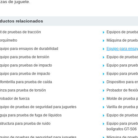
ezas de juguete.
ductos relacionados
it de pruebas de tracción
Equipos de prueba
orquímetro
Máquina de prueba
quipo para ensayos de durabilidad
Equipo para ensay
quipo para prueba de tensión
Equipo de pruebas
quipo para pruebas de impacto
Equipo para prueb
quipo para prueba de impacto
Equipo para prueb
lfombrilla para prueba de caída
Dispositivo para 
inza para prueba de torsión
Probador de flexió
robador de fuerza
Molde de prueba p
quipo de pruebas de seguridad para juguetes
Varilla de prueba p
guja para prueba de fuga de líquidos
Equipo de pruebas
structura para prueba de ruido
Equipo para prueba
bolígrafos GT-S06
quipo de pruebas de seguridad para juguetes
Máquina de prueba