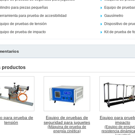
ilindro para piezas pequeñas
Equipo de pruebas
erramienta para prueba de accesibilidad
Gausímetro
quipo de pruebas de tensión
Dispositivo de pr
quipo de prueba de impacto
Kit de prueba de 
entarios
s productos
o para prueba de
Equipo de pruebas de
Equipo para prue
tensión
seguridad para juguetes
impacto
(Máquina de prueba de
(Equipo de ensay
energía cinética)
resistencia dinámic