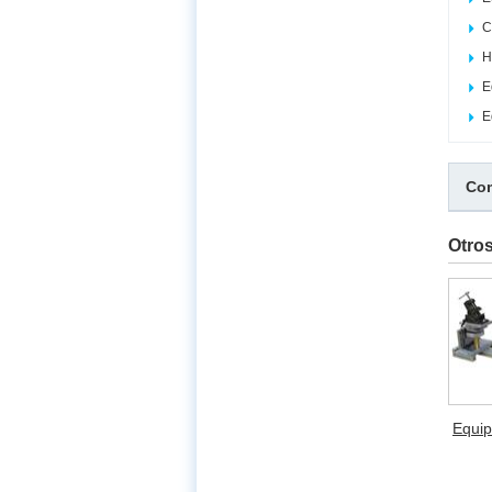
C
H
E
E
Com
Otro
Equip