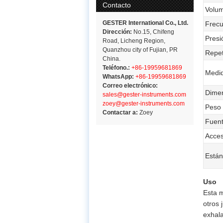
Contacto
Volum
GESTER International Co., Ltd.
Frecu
Dirección:
No.15, Chifeng
Presi
Road, Licheng Region,
Quanzhou city of Fujian, PR
Repet
China.
Teléfono.:
+86-19959681869
Medid
WhatsApp:
+86-19959681869
Correo electrónico:
Dimen
sales@gester-instruments.com
zoey@gester-instruments.com
Peso
Contactar a:
Zoey
Fuent
Acces
Están
Uso
Esta m
otros 
exhala