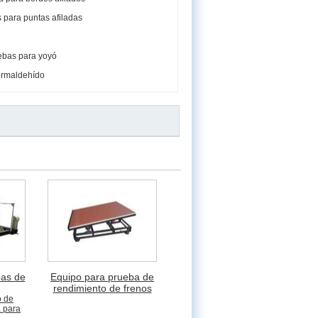
 para puntas afiladas
uebas para yoyó
formaldehído
bas de
Equipo para prueba de
rendimiento de frenos
o de
a para