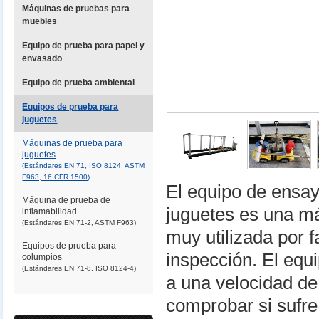
Máquinas de pruebas para
muebles
Equipo de prueba para papel y
envasado
Equipo de prueba ambiental
Equipos de prueba para
juguetes
Máquinas de prueba para
juguetes
(Estándares EN 71, ISO 8124, ASTM
F963, 16 CFR 1500)
El equipo de ensay
Máquina de prueba de
juguetes es una m
inflamabilidad
(Estándares EN 71-2, ASTM F963)
muy utilizada por 
Equipos de prueba para
inspección. El equ
columpios
(Estándares EN 71-8, ISO 8124-4)
a una velocidad de
comprobar si sufre