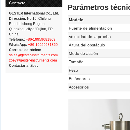
Contacto
Parámetros técni
GESTER International Co., Ltd.
Dirección:
No.15, Chifeng
Modelo
Road, Licheng Region,
Fuente de alimentación
Quanzhou city of Fujian, PR
China.
Velocidad de la prueba
Teléfono.:
+86-19959681869
WhatsApp:
+86-19959681869
Altura del obstáculo
Correo electrónico:
Modo de acción
sales@gester-instruments.com
zoey@gester-instruments.com
Tamaño
Contactar a:
Zoey
Peso
Estándares
Accesorios