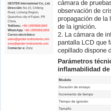
cámara de pruebas
GESTER International Co., Ltd.
Dirección:
No.15, Chifeng
observación de cri
Road, Licheng Region,
Quanzhou city of Fujian, PR
propagación de la
China.
de la ignición.
Teléfono.:
+86-19959681869
WhatsApp:
+86-19959681869
2. La cámara de in
Correo electrónico:
sales@gester-instruments.com
pantalla LCD que fa
zoey@gester-instruments.com
Contactar a:
Zoey
cepillado dispone d
Parámetros técni
inflamabilidad de
Modelo
Duración de ensayo
Incremento de tiempo
Tiempo de ignición
Tamaño