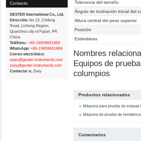
Tolerancia del tamaño
Contacto
Ángulo de inclinación inicial del 
GESTER International Co., Ltd.
Dirección:
No.15, Chifeng
Altura central del peso superior
Road, Licheng Region,
Posición
Quanzhou city of Fujian, PR
China.
Estándares
Teléfono.:
+86-19959681869
WhatsApp:
+86-19959681869
Nombres relacion
Correo electrónico:
sales@gester-instruments.com
Equipos de prueba
zoey@gester-instruments.com
Contactar a:
Zoey
columpios
Productos relacionados
Máquina para prueba de empuje h
Máquina de prueba de resistenci
Comentarios