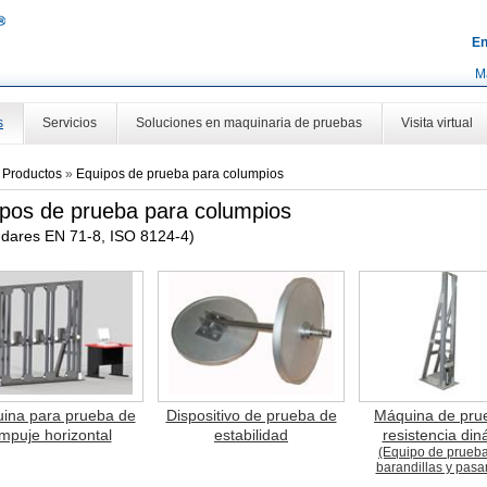
En
M
s
Servicios
Soluciones en maquinaria de pruebas
Visita virtual
»
Productos
»
Equipos de prueba para columpios
pos de prueba para columpios
ndares EN 71-8, ISO 8124-4)
ina para prueba de
Dispositivo de prueba de
Máquina de pru
mpuje horizontal
estabilidad
resistencia di
(Equipo de prueb
barandillas y pas