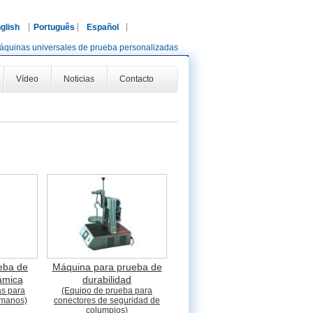
glish
Português
Español
áquinas universales de prueba personalizadas
Vídeo
Noticias
Contacto
eba de
Máquina para prueba de
námica
durabilidad
as para
(Equipo de prueba para
amanos)
conectores de seguridad de
columpios)