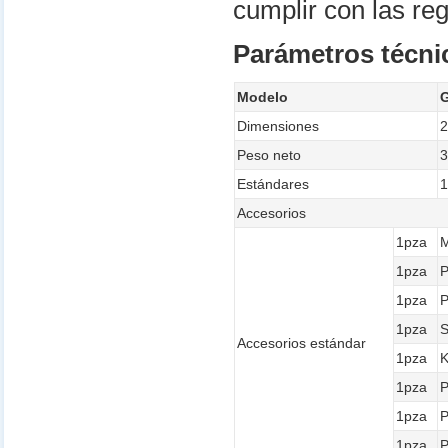
cumplir con las re
Parámetros técni
Modelo
Dimensiones
2
Peso neto
Estándares
1
Accesorios
1pza
M
1pza
P
1pza
P
1pza
S
Accesorios estándar
1pza
K
1pza
P
1pza
P
1pza
P