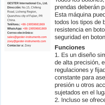
GESTER International Co., Ltd.
prendas deberán pa
Dirección:
No.15, Chifeng
Road, Licheng Region,
Esta máquina puede
Quanzhou city of Fujian, PR
China.
todos los tipos de
Teléfono.:
+86-19959681869
resistencia en bot
WhatsApp:
+86-19959681869
Correo electrónico:
seguridad en boton
sales@gester-instruments.com
zoey@gester-instruments.com
Contactar a:
Zoey
Funciones
1. Es un diseño si
de alta precisión, 
regulaciones y fija
constante para ase
presión u otros ac
sujetados en el lug
2. Incluso se ofre