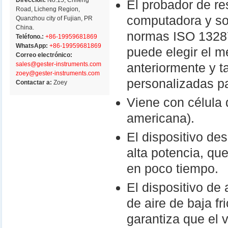
Dirección:
No.15, Chifeng
El probador de re
Road, Licheng Region,
computadora y so
Quanzhou city of Fujian, PR
China.
normas ISO 13287
Teléfono.:
+86-19959681869
WhatsApp:
+86-19959681869
puede elegir el 
Correo electrónico:
sales@gester-instruments.com
anteriormente y t
zoey@gester-instruments.com
personalizadas p
Contactar a:
Zoey
Viene con célula 
americana).
El dispositivo de
alta potencia, qu
en poco tiempo.
El dispositivo de
de aire de baja f
garantiza que el 