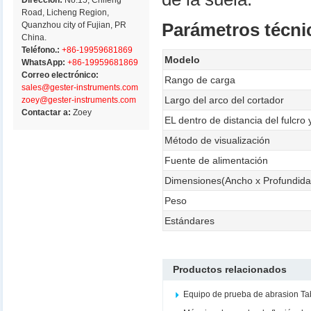
Dirección:
No.15, Chifeng
Road, Licheng Region,
Quanzhou city of Fujian, PR
Parámetros técni
China.
Teléfono.:
+86-19959681869
Modelo
WhatsApp:
+86-19959681869
Correo electrónico:
Rango de carga
sales@gester-instruments.com
Largo del arco del cortador
zoey@gester-instruments.com
Contactar a:
Zoey
EL dentro de distancia del fulcro 
Método de visualización
Fuente de alimentación
Dimensiones(Ancho x Profundidad
Peso
Estándares
Productos relacionados
Equipo de prueba de abrasion Ta