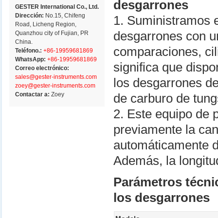
desgarrones
GESTER International Co., Ltd.
Dirección:
No.15, Chifeng
1. Suministramos e
Road, Licheng Region,
desgarrones con u
Quanzhou city of Fujian, PR
China.
comparaciones, cil
Teléfono.:
+86-19959681869
WhatsApp:
+86-19959681869
significa que disp
Correo electrónico:
sales@gester-instruments.com
los desgarrones d
zoey@gester-instruments.com
Contactar a:
Zoey
de carburo de tungs
2. Este equipo de 
previamente la can
automáticamente d
Además, la longitu
Parámetros técnic
los desgarrones