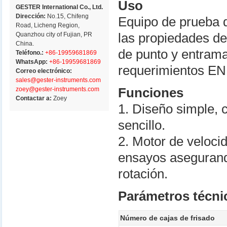
Uso
GESTER International Co., Ltd.
Dirección:
No.15, Chifeng
Equipo de prueba d
Road, Licheng Region,
Quanzhou city of Fujian, PR
las propiedades de
China.
de punto y entram
Teléfono.:
+86-19959681869
WhatsApp:
+86-19959681869
requerimientos EN
Correo electrónico:
sales@gester-instruments.com
zoey@gester-instruments.com
Funciones
Contactar a:
Zoey
1. Diseño simple, 
sencillo.
2. Motor de veloci
ensayos asegurand
rotación.
Parámetros técni
Número de cajas de frisado