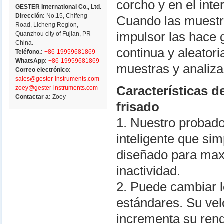
corcho y en el inte
GESTER International Co., Ltd.
Dirección:
No.15, Chifeng
Cuando las muestra
Road, Licheng Region,
impulsor las hace g
Quanzhou city of Fujian, PR
China.
continua y aleator
Teléfono.:
+86-19959681869
WhatsApp:
+86-19959681869
muestras y analiza
Correo electrónico:
sales@gester-instruments.com
Características d
zoey@gester-instruments.com
Contactar a:
Zoey
frisado
1. Nuestro probado
inteligente que sim
diseñado para maxi
inactividad.
2. Puede cambiar l
estándares. Su vel
incrementa su rend