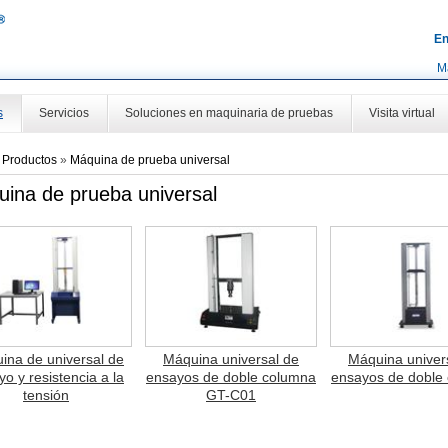
En
M
s
Servicios
Soluciones en maquinaria de pruebas
Visita virtual
»
Productos
»
Máquina de prueba universal
ina de prueba universal
ina de universal de
Máquina universal de
Máquina univer
o y resistencia a la
ensayos de doble columna
ensayos de doble
tensión
GT-C01