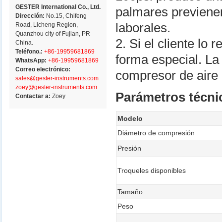
GESTER International Co., Ltd.
palmares previenen
Dirección:
No.15, Chifeng
laborales.
Road, Licheng Region,
Quanzhou city of Fujian, PR
2. Si el cliente lo
China.
Teléfono.:
+86-19959681869
forma especial. La
WhatsApp:
+86-19959681869
Correo electrónico:
compresor de aire 
sales@gester-instruments.com
zoey@gester-instruments.com
Parámetros técni
Contactar a:
Zoey
Modelo
Diámetro de compresión
Presión
Troqueles disponibles
Tamaño
Peso