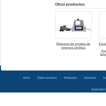
Otros productos
Máquina de prueba de
Equi
energía cinética
(Eq
tapa
Inicio
Sobre nosotros
Productos
Servicios
So
Supported 