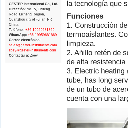
la tecnología que s
GESTER International Co., Ltd.
Dirección:
No.15, Chifeng
Funciones
Road, Licheng Region,
Quanzhou city of Fujian, PR
1. Construcción de
China.
Teléfono.:
+86-19959681869
termoaislantes. Con
WhatsApp:
+86-19959681869
Correo electrónico:
limpieza.
sales@gester-instruments.com
zoey@gester-instruments.com
2. Añillo retén de
Contactar a:
Zoey
de alta resistencia
3. Electric heating
tube, has long serv
de un tubo de acer
cuenta con una larg