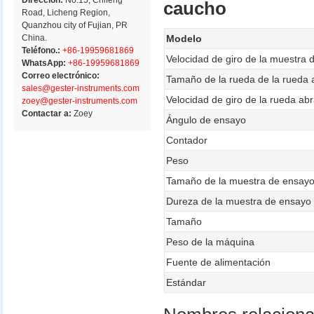
Dirección:
No.15, Chifeng
caucho
Road, Licheng Region,
Quanzhou city of Fujian, PR
China.
Modelo
Teléfono.:
+86-19959681869
Velocidad de giro de la muestra
WhatsApp:
+86-19959681869
Correo electrónico:
Tamaño de la rueda de la rueda 
sales@gester-instruments.com
Velocidad de giro de la rueda ab
zoey@gester-instruments.com
Contactar a:
Zoey
Ángulo de ensayo
Contador
Peso
Tamaño de la muestra de ensay
Dureza de la muestra de ensayo
Tamaño
Peso de la máquina
Fuente de alimentación
Estándar