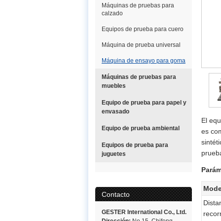
Máquinas de pruebas para
calzado
Equipos de prueba para cuero
Máquina de prueba universal
Máquina de ensayo para goma
Máquinas de pruebas para
muebles
Equipo de prueba para papel y
envasado
El eq
Equipo de prueba ambiental
es com
sintét
Equipos de prueba para
prueba
juguetes
Parám
Mode
Contacto
Dista
GESTER International Co., Ltd.
recor