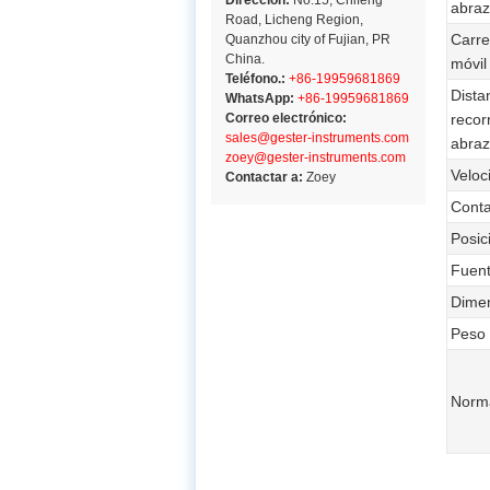
Dirección:
No.15, Chifeng
abra
Road, Licheng Region,
Carre
Quanzhou city of Fujian, PR
China.
móvil
Teléfono.:
+86-19959681869
Dista
WhatsApp:
+86-19959681869
Correo electrónico:
recor
sales@gester-instruments.com
abra
zoey@gester-instruments.com
Veloc
Contactar a:
Zoey
Cont
Posic
Fuent
Dimen
Peso
Norm