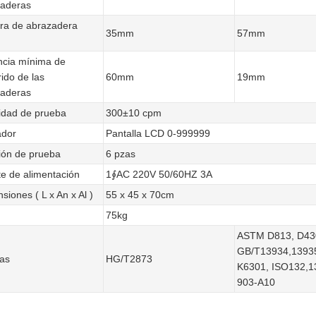
zaderas
ra de abrazadera
35mm
57mm
ncia mínima de
rido de las
60mm
19mm
zaderas
idad de prueba
300±10 cpm
ador
Pantalla LCD 0-999999
ión de prueba
6 pzas
e de alimentación
1∮AC 220V 50/60HZ 3A
siones ( L x An x Al )
55 x 45 x 70cm
75kg
ASTM D813, D43
GB/T13934,13935
as
HG/T2873
K6301, ISO132,1
903-A10