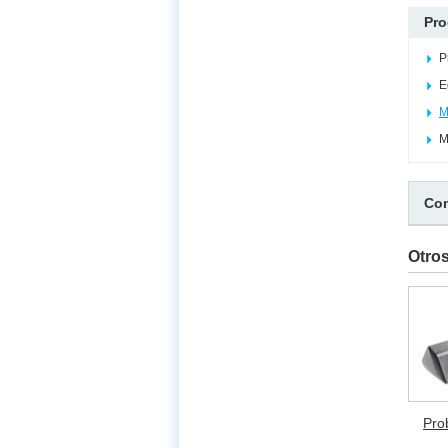
Pro
P
E
M
M
Com
Otro
Pro