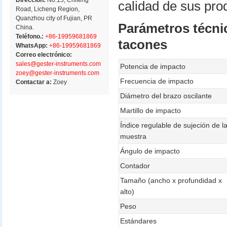
Dirección:
No.15, Chifeng
calidad de sus pro
Road, Licheng Region,
Quanzhou city of Fujian, PR
Parámetros técnic
China.
Teléfono.:
+86-19959681869
tacones
WhatsApp:
+86-19959681869
Correo electrónico:
sales@gester-instruments.com
Potencia de impacto
zoey@gester-instruments.com
Frecuencia de impacto
Contactar a:
Zoey
Diámetro del brazo oscilante
Martillo de impacto
Índice regulable de sujeción de l
muestra
Ángulo de impacto
Contador
Tamaño (ancho x profundidad x
alto)
Peso
Estándares