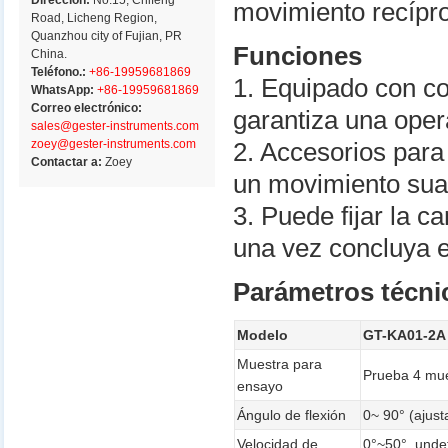
Dirección:
No.15, Chifeng
movimiento recípr
Road, Licheng Region,
Quanzhou city of Fujian, PR
Funciones
China.
Teléfono.:
+86-19959681869
1. Equipado con co
WhatsApp:
+86-19959681869
Correo electrónico:
garantiza una oper
sales@gester-instruments.com
zoey@gester-instruments.com
2. Accesorios para 
Contactar a:
Zoey
un movimiento sua
3. Puede fijar la c
una vez concluya e
Parámetros técni
Modelo
GT-KA01-2A
Muestra para
Prueba 4 mue
ensayo
Ángulo de flexión
0~ 90° (ajust
Velocidad de
0°~50°, unde