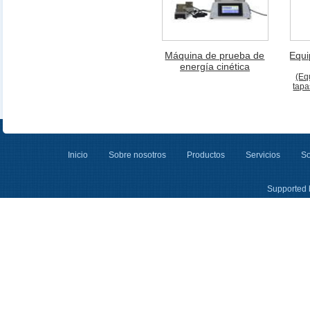
Máquina de prueba de
Equi
energía cinética
(Eq
tapa
Inicio
Sobre nosotros
Productos
Servicios
So
Supported 