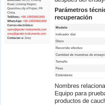
Dirección:
No.15, Chifeng
Road, Licheng Region,
Parámetros técni
Quanzhou city of Fujian, PR
China.
recuperación
Teléfono.:
+86-19959681869
WhatsApp:
+86-19959681869
Correo electrónico:
Modelo
sales@gester-instruments.com
zoey@gester-instruments.com
Indicador dial
Contactar a:
Zoey
Disco
Recorrido efectivo
Cantidad de muestras de ensayo
Tamaño
Peso
Estándares
Nombres relacion
Equipo para prue
productos de cau