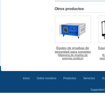
Otros productos
Equipo de pruebas de
Equi
seguridad para juguetes
(Máquina de prueba de
(E
energía cinética)
resi
Inicio
Sobre nosotros
Productos
Servicios
So
Supported 