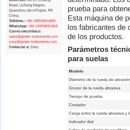
Dirección:
No.15, Chifeng
Road, Licheng Region,
prueba para obtener
Quanzhou city of Fujian, PR
China.
Esta máquina de p
Teléfono.:
+86-19959681869
los fabricantes de
WhatsApp:
+86-19959681869
Correo electrónico:
de los productos.
sales@gester-instruments.com
zoey@gester-instruments.com
Contactar a:
Zoey
Parámetros técni
para suelas
Modelo
Diámetro de la rueda de abrasió
Grosor de la rueda abrasiva
Tiempo de prueba
Contador
Carga entre la rueda abrasiva y 
Indicador dial