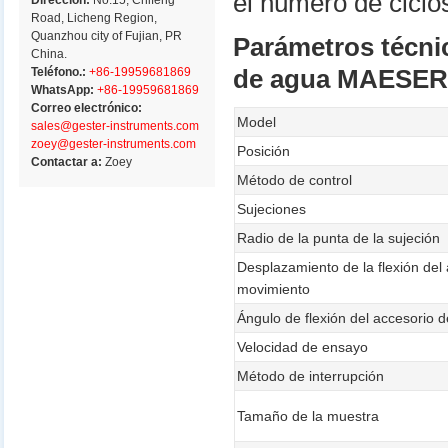
el número de ciclo
Dirección:
No.15, Chifeng
Road, Licheng Region,
Quanzhou city of Fujian, PR
Parámetros técni
China.
Teléfono.:
+86-19959681869
de agua MAESE
WhatsApp:
+86-19959681869
Correo electrónico:
Model
sales@gester-instruments.com
zoey@gester-instruments.com
Posición
Contactar a:
Zoey
Método de control
Sujeciones
Radio de la punta de la sujeción
Desplazamiento de la flexión del
movimiento
Ángulo de flexión del accesorio 
Velocidad de ensayo
Método de interrupción
Tamaño de la muestra