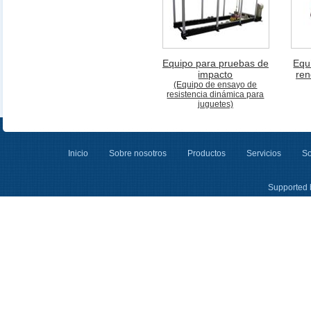
Equipo para pruebas de
Equ
impacto
ren
(Equipo de ensayo de
resistencia dinámica para
juguetes)
Inicio
Sobre nosotros
Productos
Servicios
So
Supported 