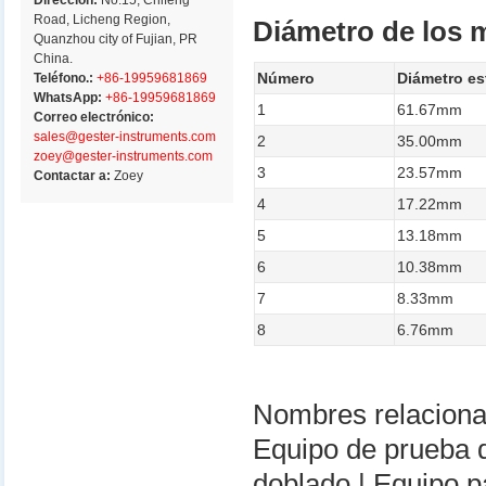
Dirección:
No.15, Chifeng
Road, Licheng Region,
Diámetro de los 
Quanzhou city of Fujian, PR
China.
Número
Diámetro es
Teléfono.:
+86-19959681869
WhatsApp:
+86-19959681869
1
61.67mm
Correo electrónico:
sales@gester-instruments.com
2
35.00mm
zoey@gester-instruments.com
3
23.57mm
Contactar a:
Zoey
4
17.22mm
5
13.18mm
6
10.38mm
7
8.33mm
8
6.76mm
Nombres relacion
Equipo de prueba d
doblado | Equipo pa