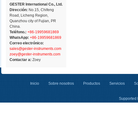
GESTER International Co., Ltd.
Dirección:
No.15, Chifeng
Road, Licheng Region,
Quanzhou city of Fujian, PR
China.
Teléfono.:
+86-19959681869
WhatsApp:
+86-19959681869
Correo electrónico:
sales@gester-instruments.com
zoey@gester-instruments.com
Contactar a:
Zoey
Inicio
Sobre nosotros
Productos
Servicios
So
Supported 