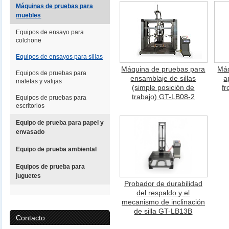
Máquinas de pruebas para
muebles
Equipos de ensayo para
colchone
Equipos de ensayos para sillas
Máquina de pruebas para
Máq
Equipos de pruebas para
ensamblaje de sillas
a
maletas y valijas
(simple posición de
fr
trabajo) GT-LB08-2
Equipos de pruebas para
escritorios
Equipo de prueba para papel y
envasado
Equipo de prueba ambiental
Equipos de prueba para
juguetes
Probador de durabilidad
del respaldo y el
mecanismo de inclinación
de silla GT-LB13B
Contacto