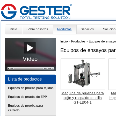
Inicio
Sobre nosotros
Productos
Servicios
Solucion
Inicio
»
Productos
»
Equipos de ensayos
Equipos de ensayos para
Vídeo
Lista de productos
Equipos de prueba para tejidos
Máquina de pruebas para
Má
Equipos de prueba de EPP
cojín y respaldo de silla
impa
GT-LB04-1
Equipos de prueba para
calzado