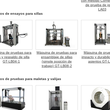
con método Cornel
de prueba de ig
LA03
os de ensayos para sillas
na de pruebas para
Máquina de pruebas para
Máquina de pru
n y respaldo de silla
ensamblaje de sillas
impacto y durabil
GT-LB04-1
(simple posición de
asientos GT-
trabajo) GT-LB08-2
os de pruebas para maletas y valijas