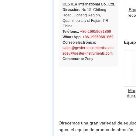
GESTER International Co., Ltd.
Equ
Dirección:
No.15, Chifeng
reco
Road, Licheng Region,
Quanzhou city of Fujian, PR
China.
Teléfono.:
+86-19959681869
WhatsApp:
+86-19959681869
Equip
Correo electrónico:
sales@gester-instruments.com
zoey@gester-instruments.com
Contactar a:
Zoey
Máq
dura
Ofrecemos una gran variedad de equipos 
agua, el equipo de prueba de abrasión, 