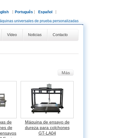
glish
Português
Español
áquinas universales de prueba personalizadas
Vídeo
Noticias
Contacto
Más
bas de
Máquina de ensayo de
ones de
dureza para colchones
 ensayos
GT-LA04