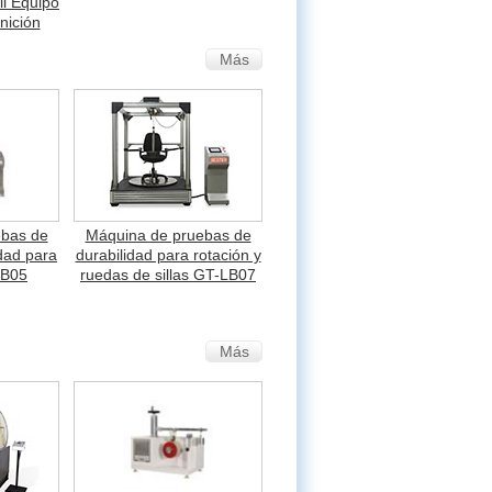
l Equipo
nición
Más
ebas de
Máquina de pruebas de
idad para
durabilidad para rotación y
LB05
ruedas de sillas GT-LB07
Más