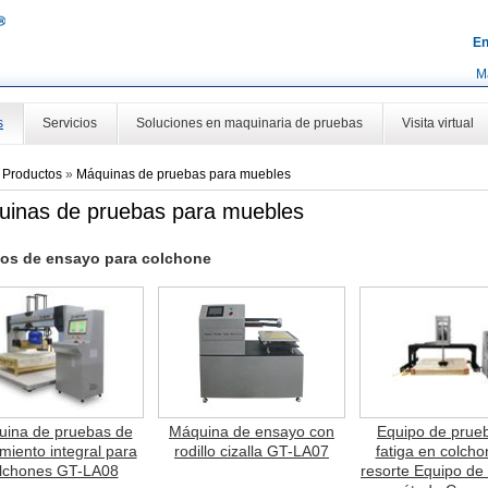
En
M
s
Servicios
Soluciones en maquinaria de pruebas
Visita virtual
»
Productos
»
Máquinas de pruebas para muebles
inas de pruebas para muebles
os de ensayo para colchone
ina de pruebas de
Máquina de ensayo con
Equipo de prue
miento integral para
rodillo cizalla GT-LA07
fatiga en colch
lchones GT-LA08
resorte Equipo de