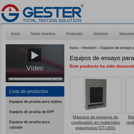
Inicio
Sobre nosotros
Productos
Servicios
Solucion
Inicio
»
Revisión
»
Equipos de ensayo
Equipos de ensayo par
Este producto ha sido desconti
Vídeo
Lista de productos
Equipos de prueba para tejidos
Equipos de prueba de EPP
Máquina de ensayos de
Má
Equipos de prueba para
combustión en materiales
resi
calzado
espumosos GT-LE01