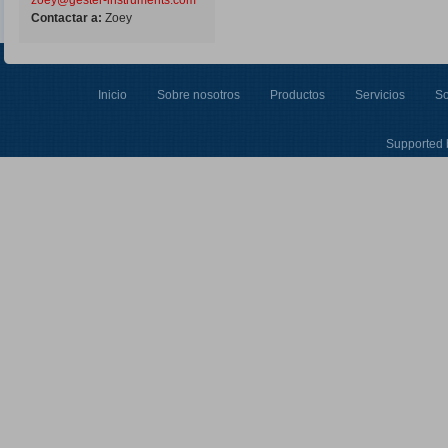
zoey@gester-instruments.com
Contactar a:
Zoey
Inicio
Sobre nosotros
Productos
Servicios
So
Supported 