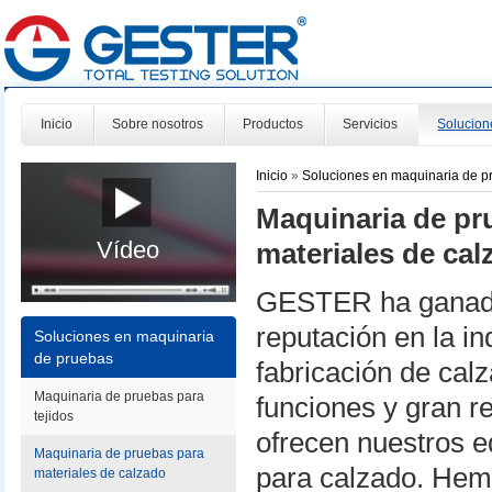
Inicio
Sobre nosotros
Productos
Servicios
Solucion
Inicio
»
Soluciones en maquinaria de p
Maquinaria de pr
Vídeo
materiales de cal
GESTER ha ganad
reputación en la in
Soluciones en maquinaria
de pruebas
fabricación de calz
Maquinaria de pruebas para
funciones y gran r
tejidos
ofrecen nuestros 
Maquinaria de pruebas para
para calzado. Hem
materiales de calzado