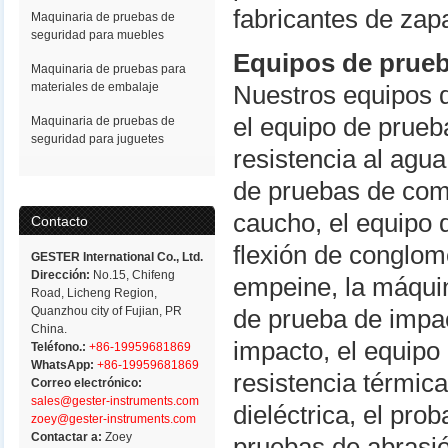
fabricantes de za
Maquinaria de pruebas de
seguridad para muebles
Equipos de prueb
Maquinaria de pruebas para
materiales de embalaje
Nuestros equipos 
el equipo de prueb
Maquinaria de pruebas de
seguridad para juguetes
resistencia al agu
de pruebas de com
caucho, el equipo 
Contacto
flexión de conglom
GESTER International Co., Ltd.
Dirección:
No.15, Chifeng
empeine, la máquin
Road, Licheng Region,
Quanzhou city of Fujian, PR
de prueba de impac
China.
impacto, el equipo
Teléfono.:
+86-19959681869
WhatsApp:
+86-19959681869
resistencia térmica
Correo electrónico:
sales@gester-instruments.com
dieléctrica, el prob
zoey@gester-instruments.com
Contactar a:
Zoey
pruebas de abrasió