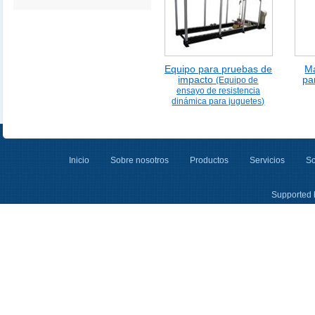
Equipo para pruebas de
M
impacto
pa
(Equipo de
ensayo de resistencia
dinámica para juguetes)
Inicio
Sobre nosotros
Productos
Servicios
So
Supported 