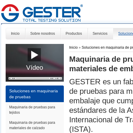
Inicio
Sobre nosotros
Productos
Servicios
Solucion
Inicio
»
Soluciones en maquinaria de p
Maquinaria de pr
Vídeo
materiales de em
GESTER es un fabr
de pruebas para m
Soluciones en maquinaria
de pruebas
embalaje que cump
Maquinaria de pruebas para
estándares de la A
tejidos
Internacional de T
Maquinaria de pruebas para
(ISTA).
materiales de calzado