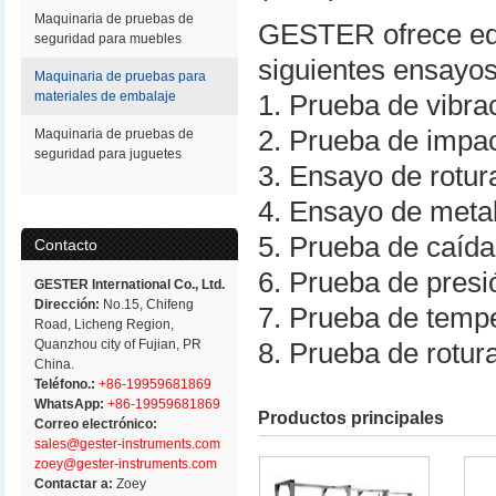
Maquinaria de pruebas de
GESTER ofrece equ
seguridad para muebles
siguientes ensayos
Maquinaria de pruebas para
materiales de embalaje
1. Prueba de vibra
2. Prueba de impac
Maquinaria de pruebas de
seguridad para juguetes
3. Ensayo de rotur
4. Ensayo de meta
5. Prueba de caída
Contacto
6. Prueba de presi
GESTER International Co., Ltd.
Dirección:
No.15, Chifeng
7. Prueba de temp
Road, Licheng Region,
Quanzhou city of Fujian, PR
8. Prueba de rotur
China.
Teléfono.:
+86-19959681869
WhatsApp:
+86-19959681869
Productos principales
Correo electrónico:
sales@gester-instruments.com
zoey@gester-instruments.com
Contactar a:
Zoey