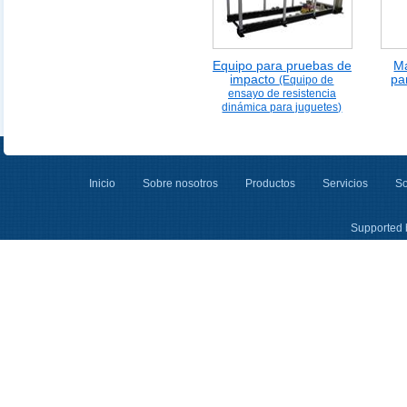
Equipo para pruebas de
M
impacto
pa
(Equipo de
ensayo de resistencia
dinámica para juguetes)
Inicio
Sobre nosotros
Productos
Servicios
So
Supported 