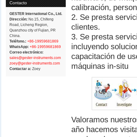
Contacto
calibración, perso
GESTER International Co., Ltd.
2. Se presta servic
Dirección:
No.15, Chifeng
clientes.
Road, Licheng Region,
Quanzhou city of Fujian, PR
3. Se presta servic
China.
Teléfono.:
+86-19959681869
incluyendo solucio
WhatsApp:
+86-19959681869
Correo electrónico:
capacitación de us
sales@gester-instruments.com
zoey@gester-instruments.com
máquinas in-situ
Contactar a:
Zoey
Valoramos nuestro
año hacemos visita