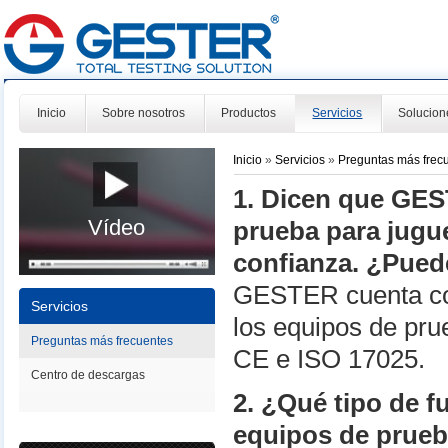
Inicio
Sobre nosotros
Productos
Servicios
Solucion
Inicio
»
Servicios
»
Preguntas más frec
1. Dicen que GES
Vídeo
prueba para jugue
confianza. ¿Puede
GESTER cuenta con
Servicios
los equipos de prue
Preguntas más frecuentes
CE e ISO 17025.
Centro de descargas
2. ¿Qué tipo de f
equipos de prue