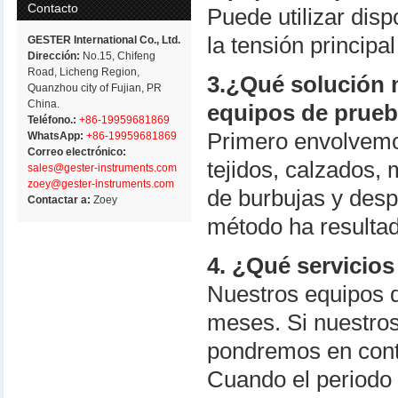
Contacto
Puede utilizar dis
la tensión princip
GESTER International Co., Ltd.
Dirección:
No.15, Chifeng
Road, Licheng Region,
3.¿Qué solución m
Quanzhou city of Fujian, PR
China.
equipos de prueb
Teléfono.:
+86-19959681869
Primero envolvemo
WhatsApp:
+86-19959681869
Correo electrónico:
tejidos, calzados,
sales@gester-instruments.com
zoey@gester-instruments.com
de burbujas y des
Contactar a:
Zoey
método ha resulta
4. ¿Qué servicio
Nuestros equipos 
meses. Si nuestro
pondremos en cont
Cuando el periodo 