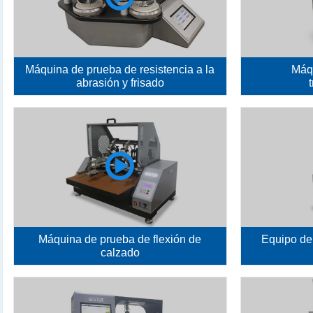
Máquina de prueba de resistencia a la
Máq
abrasión y frisado
Máquina de prueba de flexión de
Equipo de 
calzado