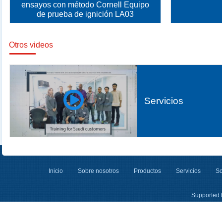
ensayos con método Cornell Equipo
de prueba de ignición LA03
Otros videos
Servicios
Inicio
Sobre nosotros
Productos
Servicios
So
Supported 