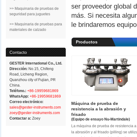
ser proveedor global 
>> Maquinaria de pruebas de
más. Si necesita algu
seguridad para juguetes
le brindaremos equipos
>> Maquinaria de pruebas para
materiales de calzado
Productos
principales
Contacto
GESTER International Co., Ltd.
Dirección:
No.15, Chifeng
Road, Licheng Region,
Quanzhou city of Fujian, PR
China.
Teléfono.:
+86-19959681869
WhatsApp:
+86-19959681869
Correo electrónico:
Máquina de prueba de
sales@gester-instruments.com
resistencia a la abrasión y
zoey@gester-instruments.com
frisado
Contactar a:
Zoey
(Equipo de ensayo Nu-Martindale)
La máquina de prueba de resistencia a
la abrasión y al frisado (pilling) se utiliz