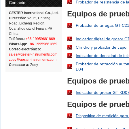
Probador de resistencia de l
Contacto
Equipos de prueb
GESTER International Co., Ltd.
Dirección:
No.15, Chifeng
Road, Licheng Region,
Probador de arrugas GT-C2
Quanzhou city of Fujian, PR
China.
Indicador digital de grosor 
Teléfono.:
+86-19959681869
WhatsApp:
+86-19959681869
Cilindro y probador de vapo
Correo electrónico:
sales@gester-instruments.com
Indicador de densidad de te
zoey@gester-instruments.com
Probador de retracción auto
Contactar a:
Zoey
D34
Equipos de prueb
Indicador de grosor GT-KD07
Equipos de prue
Dispositivo de medición para