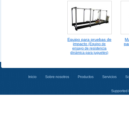
Equipo para pruebas de
M
impacto
pa
(Equipo de
ensayo de resistencia
dinámica para juguetes)
Inicio
Sobre nosotros
Productos
Servicios
So
Supported 