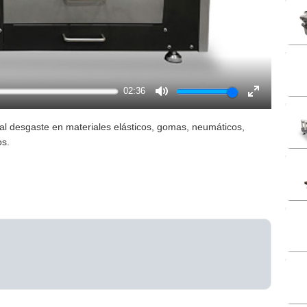
02:36
Mute
Enter
fullscreen
a al desgaste en materiales elásticos, gomas, neumáticos,
os.