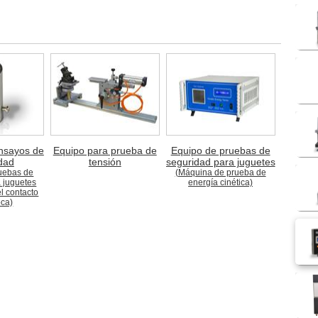
nsayos de
Equipo para prueba de
Equipo de pruebas de
idad
tensión
seguridad para juguetes
uebas de
(Máquina de prueba de
 juguetes
energía cinética)
l contacto
oca)