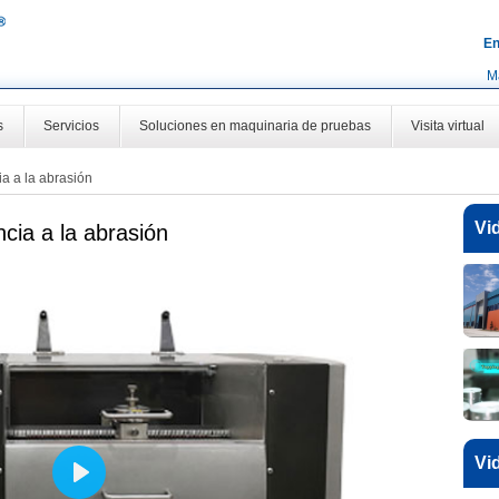
En
M
s
Servicios
Soluciones en maquinaria de pruebas
Visita virtual
a a la abrasión
Vi
cia a la abrasión
Vi
Play