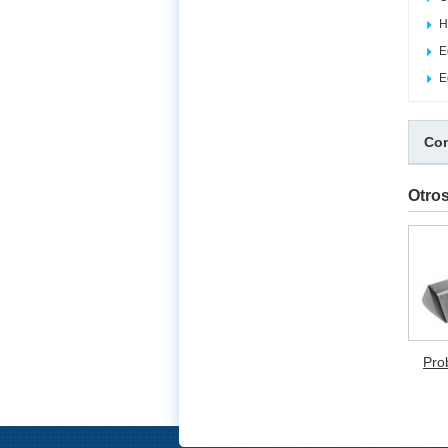
H
E
E
Com
Otro
Pro