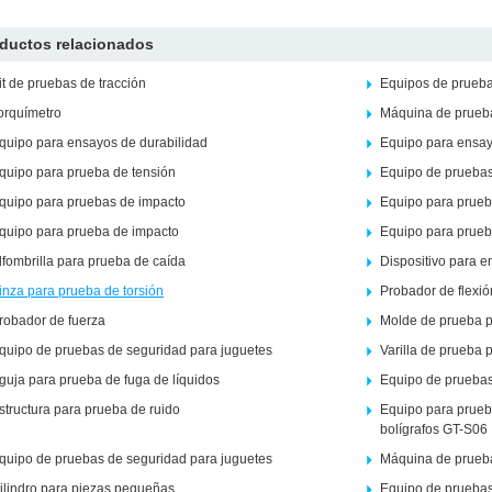
ductos relacionados
it de pruebas de tracción
Equipos de prueba
orquímetro
Máquina de prueba
quipo para ensayos de durabilidad
Equipo para ensay
quipo para prueba de tensión
Equipo de pruebas
quipo para pruebas de impacto
Equipo para prueb
quipo para prueba de impacto
Equipo para prueb
lfombrilla para prueba de caída
Dispositivo para 
inza para prueba de torsión
Probador de flexió
robador de fuerza
Molde de prueba p
quipo de pruebas de seguridad para juguetes
Varilla de prueba p
guja para prueba de fuga de líquidos
Equipo de pruebas
structura para prueba de ruido
Equipo para prueba
bolígrafos GT-S06
quipo de pruebas de seguridad para juguetes
Máquina de prueba
ilindro para piezas pequeñas
Equipo de pruebas