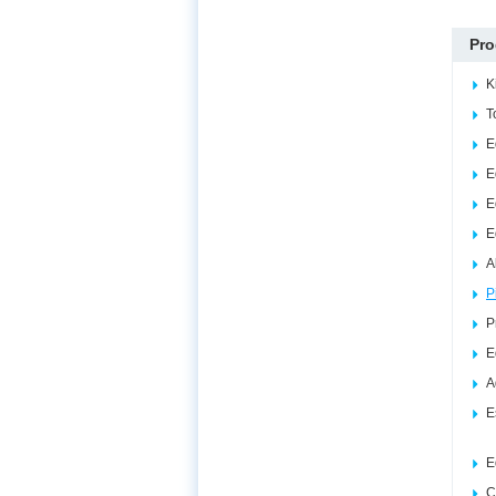
Pro
K
T
E
E
E
E
A
P
P
E
A
E
E
C