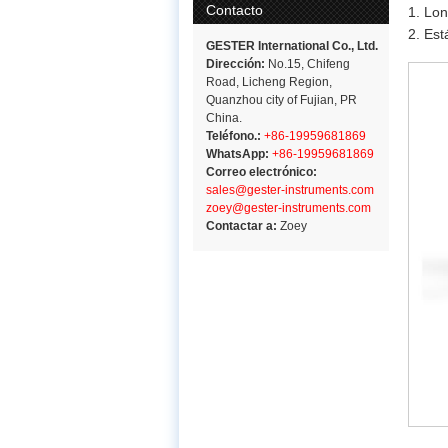
Contacto
1. Lon
2. Es
GESTER International Co., Ltd.
Dirección:
No.15, Chifeng
Road, Licheng Region,
Quanzhou city of Fujian, PR
China.
Teléfono.:
+86-19959681869
WhatsApp:
+86-19959681869
Correo electrónico:
sales@gester-instruments.com
zoey@gester-instruments.com
Contactar a:
Zoey