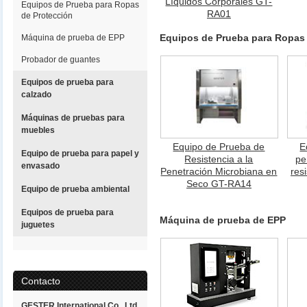
Líquidos Corporales GT-
Equipos de Prueba para Ropas
RA01
de Protección
Equipos de Prueba para Ropas
Máquina de prueba de EPP
Probador de guantes
Equipos de prueba para
calzado
Máquinas de pruebas para
muebles
Equipo de Prueba de
E
Equipo de prueba para papel y
Resistencia a la
pe
envasado
Penetración Microbiana en
res
Seco GT-RA14
Equipo de prueba ambiental
Equipos de prueba para
Máquina de prueba de EPP
juguetes
Contacto
GESTER International Co., Ltd.