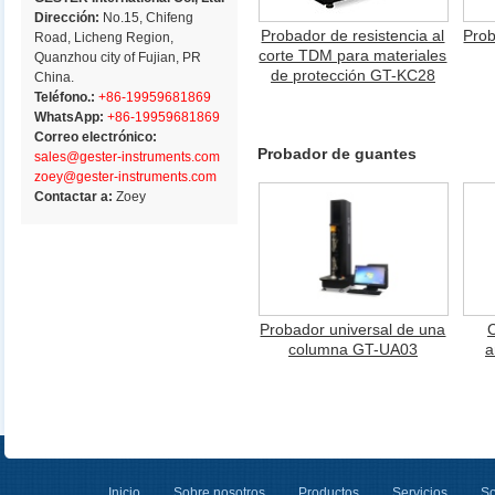
Dirección:
No.15, Chifeng
Probador de resistencia al
Prob
Road, Licheng Region,
corte TDM para materiales
Quanzhou city of Fujian, PR
de protección GT-KC28
China.
Teléfono.:
+86-19959681869
WhatsApp:
+86-19959681869
Correo electrónico:
Probador de guantes
sales@gester-instruments.com
zoey@gester-instruments.com
Contactar a:
Zoey
Probador universal de una
columna GT-UA03
a
Inicio
Sobre nosotros
Productos
Servicios
So