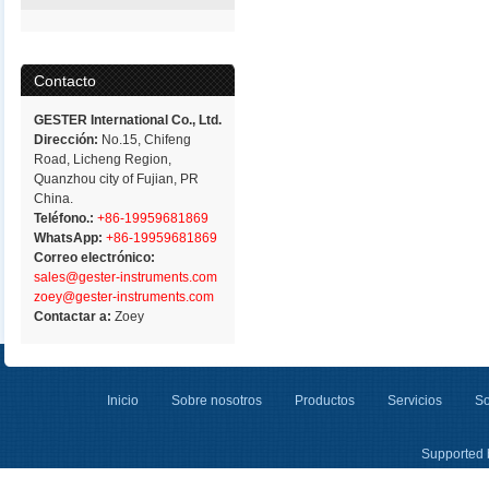
Contacto
GESTER International Co., Ltd.
Dirección:
No.15, Chifeng
Road, Licheng Region,
Quanzhou city of Fujian, PR
China.
Teléfono.:
+86-19959681869
WhatsApp:
+86-19959681869
Correo electrónico:
sales@gester-instruments.com
zoey@gester-instruments.com
Contactar a:
Zoey
Inicio
Sobre nosotros
Productos
Servicios
So
Supported 