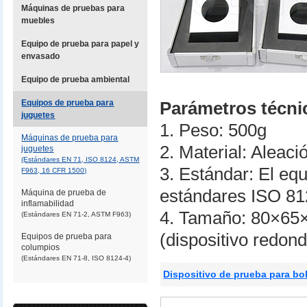
Máquinas de pruebas para
muebles
Equipo de prueba para papel y
envasado
Equipo de prueba ambiental
Equipos de prueba para
Parámetros técni
juguetes
1. Peso: 500g
Máquinas de prueba para
2. Material: Aleaci
juguetes
(Estándares EN 71, ISO 8124, ASTM
3. Estándar: El eq
F963, 16 CFR 1500)
estándares ISO 8
Máquina de prueba de
inflamabilidad
4. Tamaño: 80×65
(Estándares EN 71-2, ASTM F963)
(dispositivo redon
Equipos de prueba para
columpios
(Estándares EN 71-8, ISO 8124-4)
Dispositivo de prueba para b