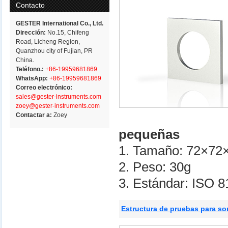
Contacto
GESTER International Co., Ltd.
Dirección:
No.15, Chifeng
Road, Licheng Region,
Quanzhou city of Fujian, PR
China.
Teléfono.:
+86-19959681869
WhatsApp:
+86-19959681869
Correo electrónico:
sales@gester-instruments.com
zoey@gester-instruments.com
Contactar a:
Zoey
pequeñas
1. Tamaño: 72×7
2. Peso: 30g
3. Estándar: ISO 
Estructura de pruebas para s