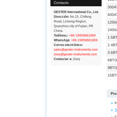
Contacto
300A
GESTER International Co., Ltd.
600A
Dirección:
No.15, Chifeng
Road, Licheng Region,
1200
Quanzhou city of Fujian, PR
2400
China.
Teléfono.:
+86-19959681869
1.5B
WhatsApp:
+86-19959681869
2.4B
Correo electrónico:
sales@gester-instruments.com
3.6B
zoey@gester-instruments.com
Contactar a:
Zoey
6BT
9BT
15BT
Pro
K
T