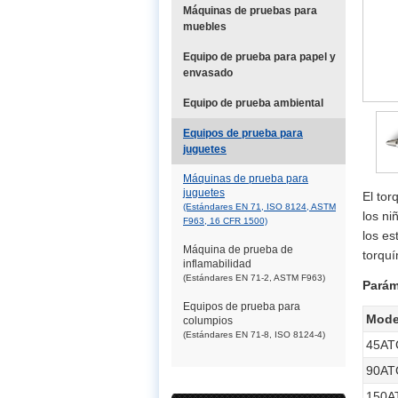
Máquinas de pruebas para
muebles
Equipo de prueba para papel y
envasado
Equipo de prueba ambiental
Equipos de prueba para
juguetes
Máquinas de prueba para
juguetes
El tor
(Estándares EN 71, ISO 8124, ASTM
los ni
F963, 16 CFR 1500)
los e
Máquina de prueba de
torquí
inflamabilidad
(Estándares EN 71-2, ASTM F963)
Parám
Equipos de prueba para
Mode
columpios
(Estándares EN 71-8, ISO 8124-4)
45AT
90AT
150A