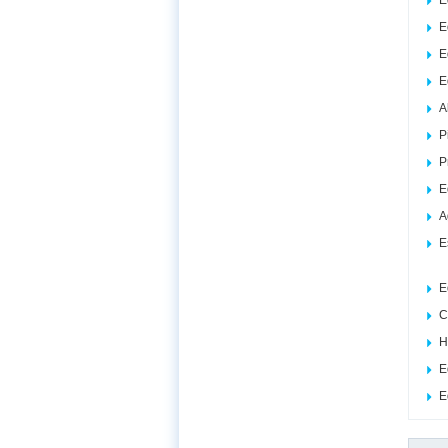
E
E
E
E
A
P
P
E
A
E
E
C
H
E
E