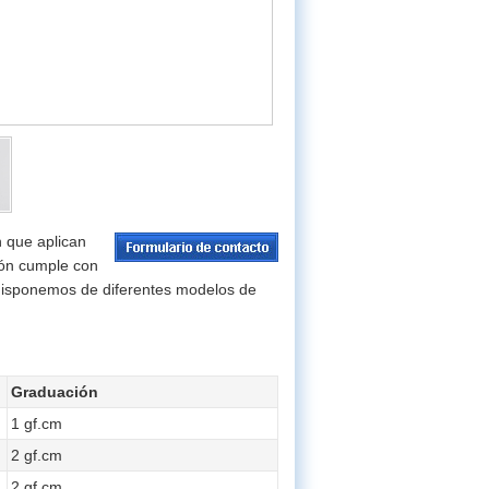
n que aplican
sión cumple con
isponemos de diferentes modelos de
Graduación
1 gf.cm
2 gf.cm
2 gf.cm