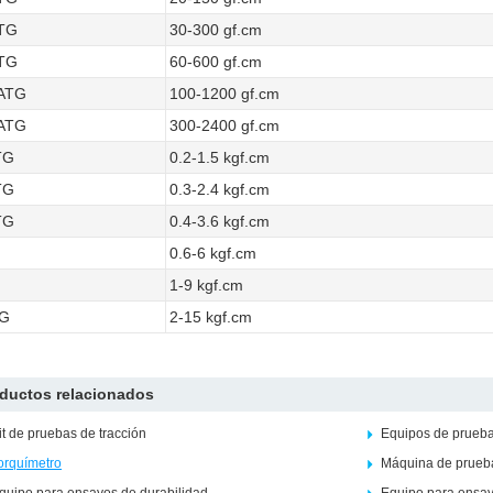
TG
30-300 gf.cm
TG
60-600 gf.cm
ATG
100-1200 gf.cm
ATG
300-2400 gf.cm
TG
0.2-1.5 kgf.cm
TG
0.3-2.4 kgf.cm
TG
0.4-3.6 kgf.cm
G
0.6-6 kgf.cm
G
1-9 kgf.cm
G
2-15 kgf.cm
ductos relacionados
it de pruebas de tracción
Equipos de prueba
orquímetro
Máquina de prueba