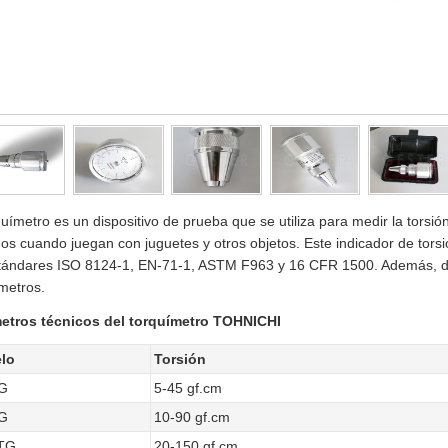
químetro es un dispositivo de prueba que se utiliza para medir la torsió
ños cuando juegan con juguetes y otros objetos. Este indicador de tor
stándares ISO 8124-1, EN-71-1, ASTM F963 y 16 CFR 1500. Además, d
metros.
etros técnicos del torquímetro TOHNICHI
lo
Torsión
G
5-45 gf.cm
G
10-90 gf.cm
TG
20-150 gf.cm