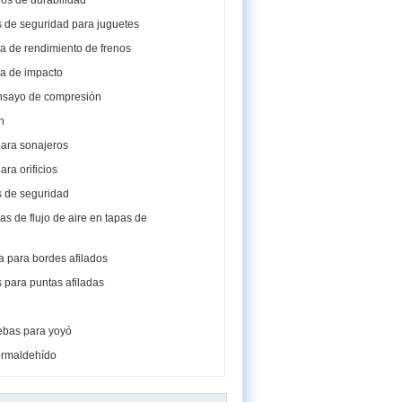
os de durabilidad
 de seguridad para juguetes
a de rendimiento de frenos
a de impacto
ensayo de compresión
n
ara sonajeros
ara orificios
 de seguridad
s de flujo de aire en tapas de
 para bordes afilados
 para puntas afiladas
uebas para yoyó
formaldehído