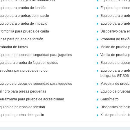
quipo para ensayos de durabilidad
Equipo para ensay
quipo para prueba de tensión
Equipo de pruebas
quipo para pruebas de impacto
Equipo para prueb
quipo para prueba de impacto
Equipo para prueb
lfombrilla para prueba de caída
Dispositivo para 
inza para prueba de torsión
Probador de flexió
robador de fuerza
Molde de prueba p
quipo de pruebas de seguridad para juguetes
Varilla de prueba p
guja para prueba de fuga de líquidos
Equipo de pruebas
structura para prueba de ruido
Equipo para prueba
bolígrafos GT-S06
quipo de pruebas de seguridad para juguetes
Máquina de prueba
ilindro para piezas pequeñas
Equipo de pruebas
erramienta para prueba de accesibilidad
Gausímetro
quipo de pruebas de tensión
Dispositivo de pr
quipo de prueba de impacto
Kit de prueba de 