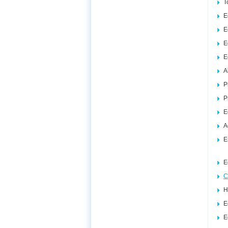
T
E
E
E
E
A
P
P
E
A
E
E
C
H
E
E