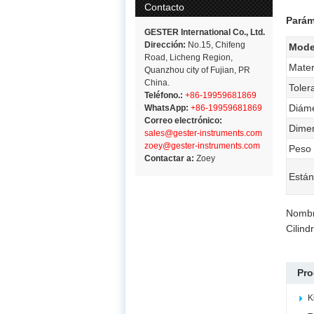
Contacto
Parám
GESTER International Co., Ltd.
Dirección:
No.15, Chifeng
Mode
Road, Licheng Region,
Mater
Quanzhou city of Fujian, PR
China.
Toler
Teléfono.:
+86-19959681869
Diáme
WhatsApp:
+86-19959681869
Correo electrónico:
Dime
sales@gester-instruments.com
zoey@gester-instruments.com
Peso
Contactar a:
Zoey
Están
Nombr
Cilind
Pro
K