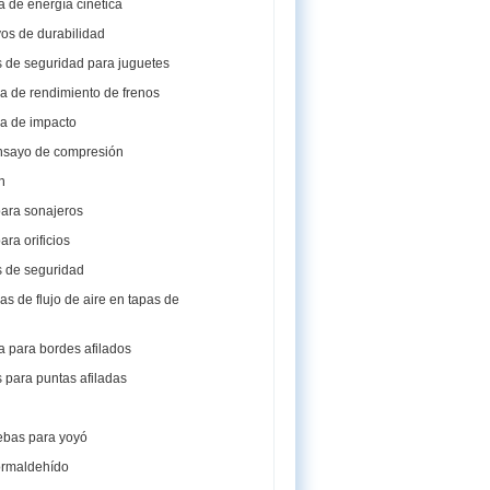
 de energía cinética
os de durabilidad
 de seguridad para juguetes
a de rendimiento de frenos
a de impacto
ensayo de compresión
n
ara sonajeros
ara orificios
 de seguridad
s de flujo de aire en tapas de
 para bordes afilados
 para puntas afiladas
uebas para yoyó
formaldehído