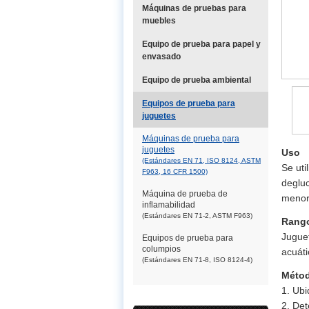
Máquinas de pruebas para
muebles
Equipo de prueba para papel y
envasado
Equipo de prueba ambiental
Equipos de prueba para
juguetes
Máquinas de prueba para
juguetes
Uso
(Estándares EN 71, ISO 8124, ASTM
Se uti
F963, 16 CFR 1500)
degluc
Máquina de prueba de
menor
inflamabilidad
(Estándares EN 71-2, ASTM F963)
Rango
Juguet
Equipos de prueba para
columpios
acuáti
(Estándares EN 71-8, ISO 8124-4)
Métod
1. Ubi
2. Det