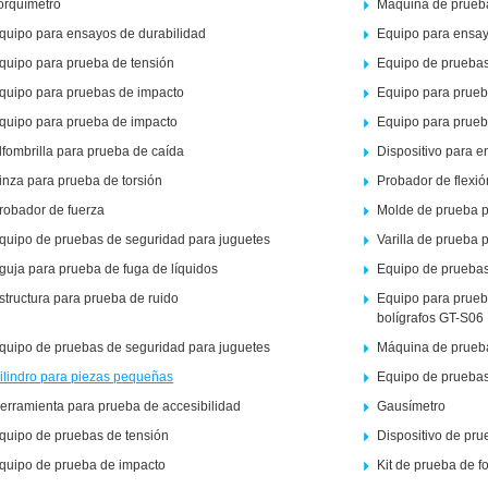
orquímetro
Máquina de prueba
quipo para ensayos de durabilidad
Equipo para ensay
quipo para prueba de tensión
Equipo de pruebas
quipo para pruebas de impacto
Equipo para prueb
quipo para prueba de impacto
Equipo para prueb
lfombrilla para prueba de caída
Dispositivo para 
inza para prueba de torsión
Probador de flexió
robador de fuerza
Molde de prueba p
quipo de pruebas de seguridad para juguetes
Varilla de prueba p
guja para prueba de fuga de líquidos
Equipo de pruebas
structura para prueba de ruido
Equipo para prueba
bolígrafos GT-S06
quipo de pruebas de seguridad para juguetes
Máquina de prueba
ilindro para piezas pequeñas
Equipo de pruebas
erramienta para prueba de accesibilidad
Gausímetro
quipo de pruebas de tensión
Dispositivo de pr
quipo de prueba de impacto
Kit de prueba de 