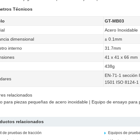
etros Técnicos
lo
GT-MB03
ial
Acero Inoxidable
ancia dimensional
± 0.1mm
tro interno
31.7mm
nsiones
41 x 41 x 66 mm
438g
EN-71-1 sección 
dares
1501 ISO 8124-1 
es relacionados
ro para piezas pequeñas de acero inoxidable | Equipo de ensayo para 
ductos relacionados
it de pruebas de tracción
Equipos de prueba