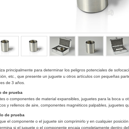
liza principalmente para determinar los peligros potenciales de sofocac
ión, etc., que presente un juguete u otros artículos con pequeñas part
es de 3 años.
 de prueba
es o componentes de material expansibles, juguetes para la boca u o
cos y rellenos de aire, componentes magnéticos palpables, juguetes qu
o de prueba
que el componente o el juguete sin comprimirlo y en cualquier posición
ermina si el juguete o el componente encaja completamente dentro del 