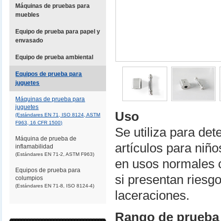
Máquinas de pruebas para
muebles
Equipo de prueba para papel y
envasado
Equipo de prueba ambiental
Equipos de prueba para
juguetes
Máquinas de prueba para
juguetes
Uso
(Estándares EN 71, ISO 8124, ASTM
F963, 16 CFR 1500)
Se utiliza para det
Máquina de prueba de
artículos para niñ
inflamabilidad
(Estándares EN 71-2, ASTM F963)
en usos normales 
Equipos de prueba para
si presentan riesg
columpios
(Estándares EN 71-8, ISO 8124-4)
laceraciones.
Rango de prueba