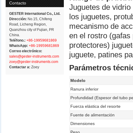
Contacto
Juguetes de vidrio
GESTER International Co., Ltd.
los juguetes, prot
Dirección:
No.15, Chifeng
mecanismo de accio
Road, Licheng Region,
Quanzhou city of Fujian, PR
en el rostro (gafa
China.
Teléfono.:
+86-19959681869
protectores) jugue
WhatsApp:
+86-19959681869
Correo electrónico:
juguete, patines par
sales@gester-instruments.com
zoey@gester-instruments.com
Parámetros técni
Contactar a:
Zoey
Modelo
Ranura inferior
Profundidad (Espesor del tubo p
Fuerza elástica del resorte
Fuente de alimentación
Dimensiones
Peso