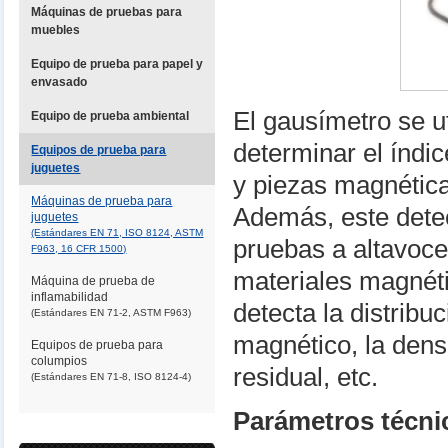
Máquinas de pruebas para
muebles
Equipo de prueba para papel y
envasado
El gausímetro se u
Equipo de prueba ambiental
determinar el índi
Equipos de prueba para
juguetes
y piezas magnéticas
Máquinas de prueba para
Además, este detec
juguetes
(Estándares EN 71, ISO 8124, ASTM
pruebas a altavoc
F963, 16 CFR 1500)
materiales magnét
Máquina de prueba de
inflamabilidad
detecta la distribuc
(Estándares EN 71-2, ASTM F963)
magnético, la dens
Equipos de prueba para
columpios
residual, etc.
(Estándares EN 71-8, ISO 8124-4)
Parámetros técni