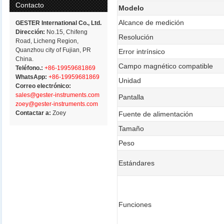
Contacto
Modelo
Alcance de medición
GESTER International Co., Ltd.
Dirección:
No.15, Chifeng
Resolución
Road, Licheng Region,
Quanzhou city of Fujian, PR
Error intrínsico
China.
Campo magnético compatible
Teléfono.:
+86-19959681869
WhatsApp:
+86-19959681869
Unidad
Correo electrónico:
sales@gester-instruments.com
Pantalla
zoey@gester-instruments.com
Contactar a:
Zoey
Fuente de alimentación
Tamaño
Peso
Estándares
Funciones