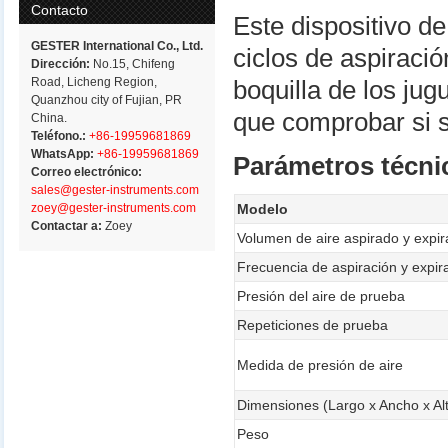
Contacto
Este dispositivo d
GESTER International Co., Ltd.
ciclos de aspiraci
Dirección:
No.15, Chifeng
Road, Licheng Region,
boquilla de los ju
Quanzhou city of Fujian, PR
que comprobar si s
China.
Teléfono.:
+86-19959681869
WhatsApp:
+86-19959681869
Parámetros técni
Correo electrónico:
sales@gester-instruments.com
zoey@gester-instruments.com
Modelo
Contactar a:
Zoey
Volumen de aire aspirado y expi
Frecuencia de aspiración y expir
Presión del aire de prueba
Repeticiones de prueba
Medida de presión de aire
Dimensiones (Largo x Ancho x Al
Peso