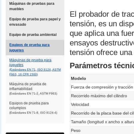
Máquinas de pruebas para
muebles
El probador de tra
Equipo de prueba para papel y
tensión, es un disp
envasado
que aplica una fuer
Equipo de prueba ambiental
ensayos destructiv
Equipos de prueba para
juguetes
tensión ofrece una
Máquinas de prueba para
Parámetros técni
juguetes
(Estándares EN 71, ISO 8124, ASTM
F963, 16 CFR 1500)
Modelo
Máquina de prueba de
Fuerza de compresión y tracció
inflamabilidad
(Estándares EN 71-2, ASTM F963)
Recorrido máximo del cilindro
Equipos de prueba para
Velocidad
columpios
Recorrido de la placa base del ci
(Estándares EN 71-8, ISO 8124-4)
Tamaño (longitud x ancho x altur
Peso