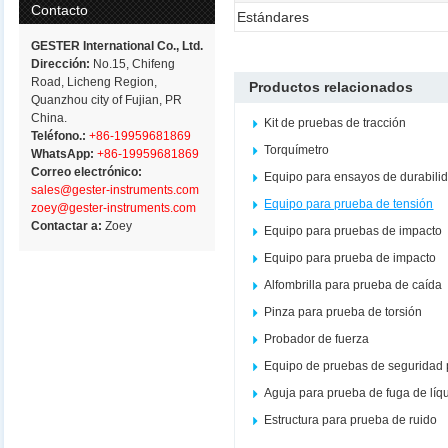
Contacto
Estándares
GESTER International Co., Ltd.
Dirección:
No.15, Chifeng
Road, Licheng Region,
Productos relacionados
Quanzhou city of Fujian, PR
China.
Kit de pruebas de tracción
Teléfono.:
+86-19959681869
Torquímetro
WhatsApp:
+86-19959681869
Correo electrónico:
Equipo para ensayos de durabili
sales@gester-instruments.com
Equipo para prueba de tensión
zoey@gester-instruments.com
Contactar a:
Zoey
Equipo para pruebas de impacto
Equipo para prueba de impacto
Alfombrilla para prueba de caída
Pinza para prueba de torsión
Probador de fuerza
Equipo de pruebas de seguridad 
Aguja para prueba de fuga de líq
Estructura para prueba de ruido