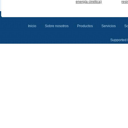
energía cinética)
resi
Inicio
Sobre nosotros
Productos
Servicios
So
Supported 