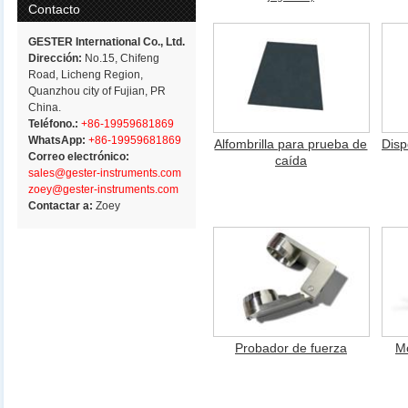
Contacto
GESTER International Co., Ltd.
Dirección:
No.15, Chifeng
Road, Licheng Region,
Quanzhou city of Fujian, PR
China.
Teléfono.:
+86-19959681869
WhatsApp:
+86-19959681869
Alfombrilla para prueba de
Disp
Correo electrónico:
caída
sales@gester-instruments.com
zoey@gester-instruments.com
Contactar a:
Zoey
Probador de fuerza
M