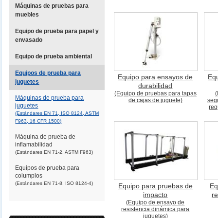
Máquinas de pruebas para
muebles
Equipo de prueba para papel y
envasado
Equipo de prueba ambiental
Equipos de prueba para
Equipo para ensayos de
Eq
juguetes
durabilidad
(Equipo de pruebas para tapas
(
Máquinas de prueba para
de cajas de juguete)
seg
juguetes
req
(Estándares EN 71, ISO 8124, ASTM
F963, 16 CFR 1500)
Máquina de prueba de
inflamabilidad
(Estándares EN 71-2, ASTM F963)
Equipos de prueba para
columpios
(Estándares EN 71-8, ISO 8124-4)
Equipo para pruebas de
Eq
impacto
r
(Equipo de ensayo de
resistencia dinámica para
juguetes)