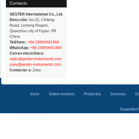
Contacto
GESTER International Co., Ltd.
Dirección:
No.15, Chifeng
Road, Licheng Region,
Quanzhou city of Fujian, PR
China.
Teléfono.:
+86-19959681869
WhatsApp:
+86-19959681869
Correo electrónico:
sales@gester-instruments.com
zoey@gester-instruments.com
Contactar a:
Zoey
Inicio
Sobre nosotros
Productos
Servicios
So
Supported 