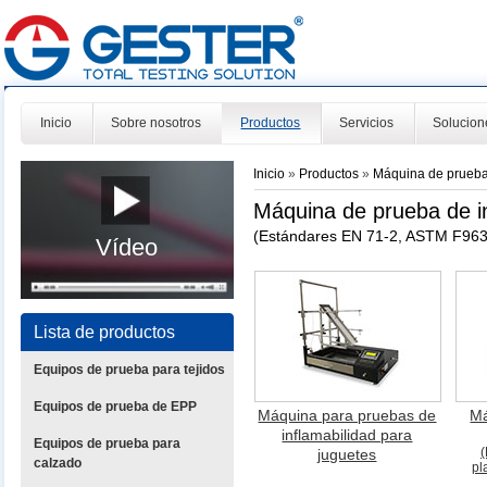
Inicio
Sobre nosotros
Productos
Servicios
Solucion
Inicio
»
Productos
»
Máquina de prueba
Máquina de prueba de in
(Estándares EN 71-2, ASTM F963
Vídeo
Lista de productos
Equipos de prueba para tejidos
Equipos de prueba de EPP
Máquina para pruebas de
Má
inflamabilidad para
Equipos de prueba para
(
juguetes
calzado
pl