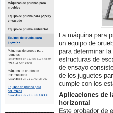
Máquinas de pruebas para
muebles
Equipo de prueba para papel y
envasado
Equipo de prueba ambiental
La máquina para p
Equipos de prueba para
un equipo de prue
juguetes
para determinar la
Máquinas de prueba para
juguetes
estructuras de esc
(Estándares EN 71, ISO 8124, ASTM
F963, 16 CFR 1500)
de ensayo consiste
Máquina de prueba de
de los juguetes pa
inflamabilidad
(Estándares EN 71-2, ASTM F963)
cumple con los est
Equipos de prueba para
columpios
Aplicaciones de 
(Estándares EN 71-8, ISO 8124-4)
horizontal
Este probador de e