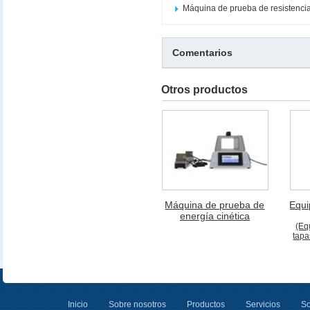
Máquina de prueba de resistenci
Comentarios
Otros productos
Máquina de prueba de
Equi
energía cinética
(Eq
tapa
Inicio
Sobre nosotros
Productos
Servicios
So